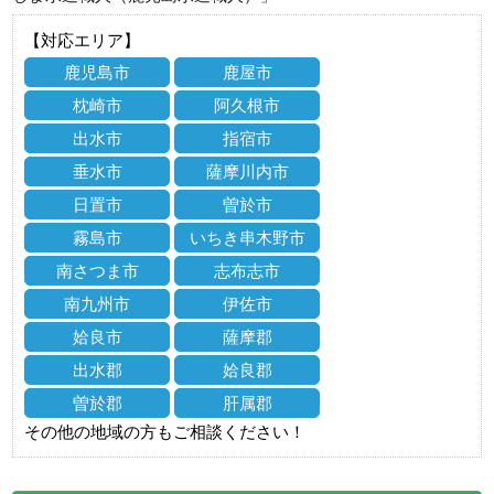
【対応エリア】
鹿児島市
鹿屋市
枕崎市
阿久根市
出水市
指宿市
垂水市
薩摩川内市
日置市
曽於市
霧島市
いちき串木野市
南さつま市
志布志市
南九州市
伊佐市
姶良市
薩摩郡
出水郡
姶良郡
曽於郡
肝属郡
その他の地域の方もご相談ください！