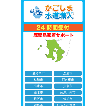
鹿児島市
鹿屋市
枕崎市
阿久根市
出水市
指宿市
垂水市
薩摩川内市
日置市
曽於市
霧島市
いちき串木野市