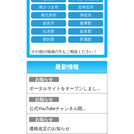
南さつま市
志布志市
南九州市
伊佐市
姶良市
薩摩郡
出水郡
姶良郡
曽於郡
肝属郡
その他の地域の方もご相談ください！
最新情報
お知らせ
ポータルサイトをオープンしまし...
お知らせ
公式YouTubeチャンネル開...
お知らせ
価格改定のお知らせ