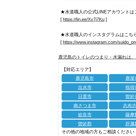
★水道職人の公式LINEアカウント
[
https://lin.ee/Xv7j7Ku
]
★水道職人のインスタグラムはこち
[
https://www.instagram.com/suido_pr
鹿児島のトイレのつまり・水漏れは、
【対応エリア】
鹿児島市
鹿屋
出水市
指宿
日置市
曽於
南さつま市
志布
姶良市
薩摩
曽於郡
肝属
その他の地域の方もご相談ください