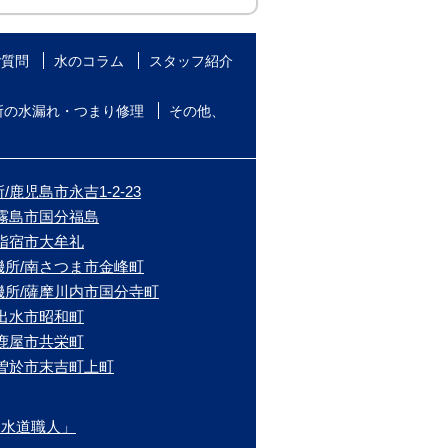
ご質問
水のコラム
スタッフ紹介
所の水漏れ・つまり修理
その他、
鹿児島市永吉1-2-23
/霧島市国分福島
/指宿市大牟礼
機所/南さつま市金峰町
機所/薩摩川内市国分寺町
/出水市昭和町
/鹿屋市共栄町
/曽於市末吉町上町
ま水道職人」