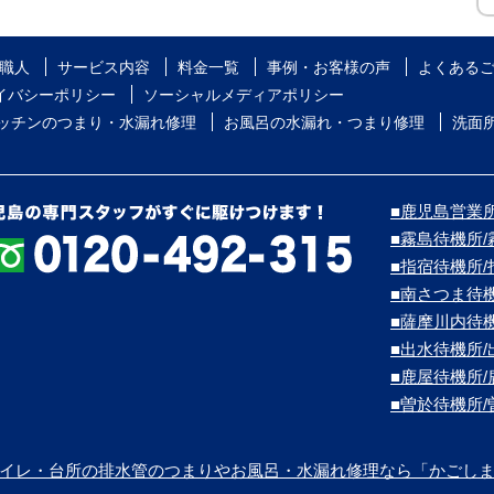
職人
サービス内容
料金一覧
事例・お客様の声
よくある
イバシーポリシー
ソーシャルメディアポリシー
ッチンのつまり・水漏れ修理
お風呂の水漏れ・つまり修理
洗面
■鹿児島営業所/
■霧島待機所
■指宿待機所
■南さつま待
■薩摩川内待
■出水待機所
■鹿屋待機所
■曽於待機所
イレ・台所の排水管のつまりやお風呂・水漏れ修理なら「かごし