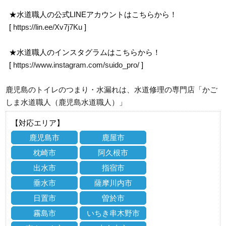
★水道職人の公式LINEアカウントはこちらから！
[
https://lin.ee/Xv7j7Ku
]
★水道職人のインスタグラムはこちらから！
[
https://www.instagram.com/suido_pro/
]
鹿児島のトイレのつまり・水漏れは、水道修理の専門店「かご
しま水道職人（鹿児島水道職人）」
【対応エリア】
鹿児島市
鹿屋市
枕崎市
阿久根市
出水市
指宿市
垂水市
薩摩川内市
日置市
曽於市
霧島市
いちき串木野市