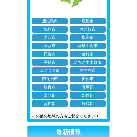
鹿児島市
鹿屋市
枕崎市
阿久根市
出水市
指宿市
垂水市
薩摩川内市
日置市
曽於市
霧島市
いちき串木野市
南さつま市
志布志市
南九州市
伊佐市
姶良市
薩摩郡
出水郡
姶良郡
曽於郡
肝属郡
その他の地域の方もご相談ください！
最新情報