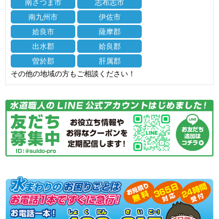
南さつま市
志布志市
南九州市
伊佐市
姶良市
薩摩郡
出水郡
姶良郡
曽於郡
肝属郡
その他の地域の方もご相談ください！