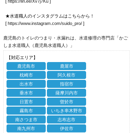
[
https://lin.ee/Xv7j7Ku
]
★水道職人のインスタグラムはこちらから！
[
https://www.instagram.com/suido_pro/
]
鹿児島のトイレのつまり・水漏れは、水道修理の専門店「かご
しま水道職人（鹿児島水道職人）」
【対応エリア】
鹿児島市
鹿屋市
枕崎市
阿久根市
出水市
指宿市
垂水市
薩摩川内市
日置市
曽於市
霧島市
いちき串木野市
南さつま市
志布志市
南九州市
伊佐市