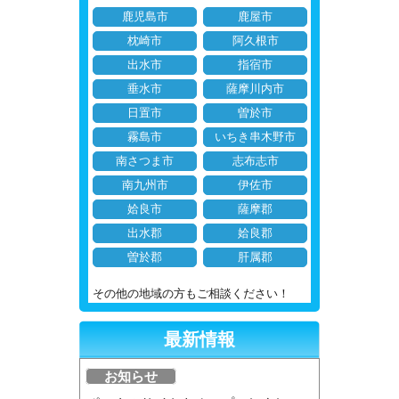
鹿児島市
鹿屋市
枕崎市
阿久根市
出水市
指宿市
垂水市
薩摩川内市
日置市
曽於市
霧島市
いちき串木野市
南さつま市
志布志市
南九州市
伊佐市
姶良市
薩摩郡
出水郡
姶良郡
曽於郡
肝属郡
その他の地域の方もご相談ください！
最新情報
お知らせ