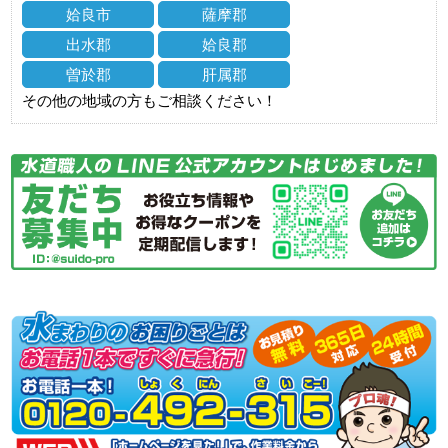
姶良市
薩摩郡
出水郡
姶良郡
曽於郡
肝属郡
その他の地域の方もご相談ください！