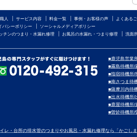
職人
サービス内容
料金一覧
事例・お客様の声
よくある
イバシーポリシー
ソーシャルメディアポリシー
ッチンのつまり・水漏れ修理
お風呂の水漏れ・つまり修理
洗面
■鹿児島営業所/
■霧島待機所
■指宿待機所
■南さつま待
■薩摩川内待
■出水待機所
■鹿屋待機所
■曽於待機所
イレ・台所の排水管のつまりやお風呂・水漏れ修理なら「かごし