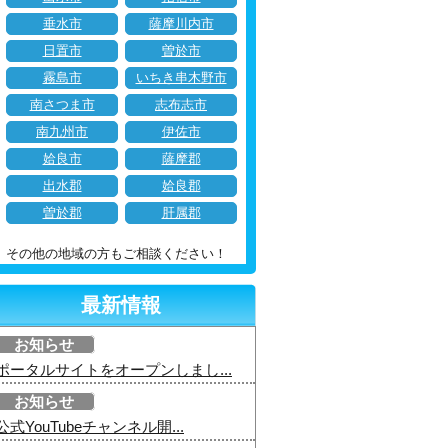
垂水市
薩摩川内市
日置市
曽於市
霧島市
いちき串木野市
南さつま市
志布志市
南九州市
伊佐市
姶良市
薩摩郡
出水郡
姶良郡
曽於郡
肝属郡
その他の地域の方もご相談ください！
最新情報
お知らせ
ポータルサイトをオープンしまし...
お知らせ
公式YouTubeチャンネル開...