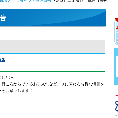
道職人
>
スタッフの修理報告
> 浴室蛇口水漏れ 霧島市国分
告
報告
めました≫
、日ごろからできるお手入れなど、水に関わるお得な情報を
ーをお願いします！