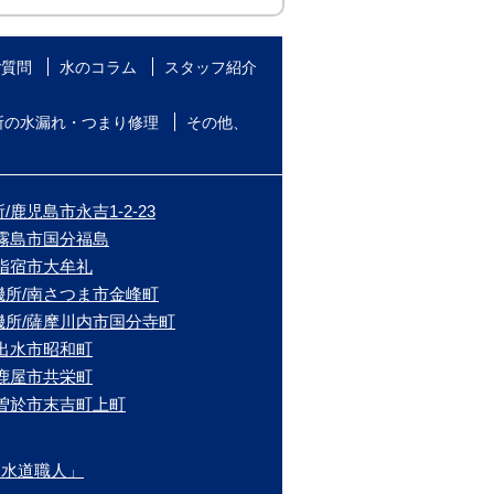
ご質問
水のコラム
スタッフ紹介
所の水漏れ・つまり修理
その他、
鹿児島市永吉1-2-23
/霧島市国分福島
/指宿市大牟礼
機所/南さつま市金峰町
機所/薩摩川内市国分寺町
/出水市昭和町
/鹿屋市共栄町
/曽於市末吉町上町
ま水道職人」