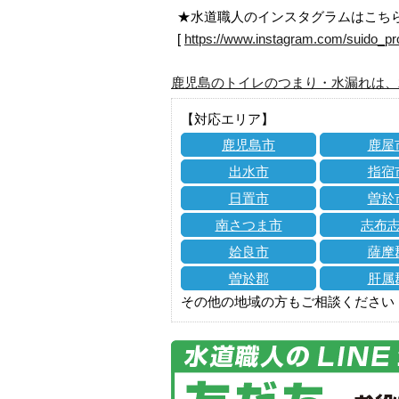
★水道職人のインスタグラムはこち
[
https://www.instagram.com/suido_pr
鹿児島のトイレのつまり・水漏れは、
【対応エリア】
鹿児島市
鹿屋
出水市
指宿
日置市
曽於
南さつま市
志布
姶良市
薩摩
曽於郡
肝属
その他の地域の方もご相談ください