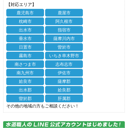
【対応エリア】
鹿児島市
鹿屋市
枕崎市
阿久根市
出水市
指宿市
垂水市
薩摩川内市
日置市
曽於市
霧島市
いちき串木野市
南さつま市
志布志市
南九州市
伊佐市
姶良市
薩摩郡
出水郡
姶良郡
曽於郡
肝属郡
その他の地域の方もご相談ください！