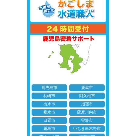
鹿児島市
鹿屋市
枕崎市
阿久根市
出水市
指宿市
垂水市
薩摩川内市
日置市
曽於市
霧島市
いちき串木野市