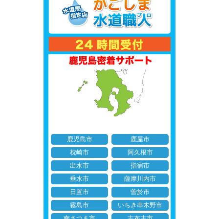
鹿児島市
鹿屋市
枕崎市
阿久根市
出水市
指宿市
垂水市
薩摩川内市
日置市
曽於市
霧島市
いちき串木野市
南さつま市
志布志市