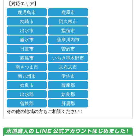
【対応エリア】
鹿児島市
鹿屋市
枕崎市
阿久根市
出水市
指宿市
垂水市
薩摩川内市
日置市
曽於市
霧島市
いちき串木野市
南さつま市
志布志市
南九州市
伊佐市
姶良市
薩摩郡
出水郡
姶良郡
曽於郡
肝属郡
その他の地域の方もご相談ください！