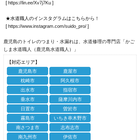
[
https://lin.ee/Xv7j7Ku
]
★水道職人のインスタグラムはこちらから！
[
https://www.instagram.com/suido_pro/
]
鹿児島のトイレのつまり・水漏れは、水道修理の専門店「かご
しま水道職人（鹿児島水道職人）」
【対応エリア】
鹿児島市
鹿屋市
枕崎市
阿久根市
出水市
指宿市
垂水市
薩摩川内市
日置市
曽於市
霧島市
いちき串木野市
南さつま市
志布志市
南九州市
伊佐市