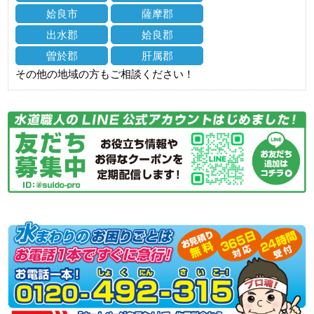
姶良市
薩摩郡
出水郡
姶良郡
曽於郡
肝属郡
その他の地域の方もご相談ください！