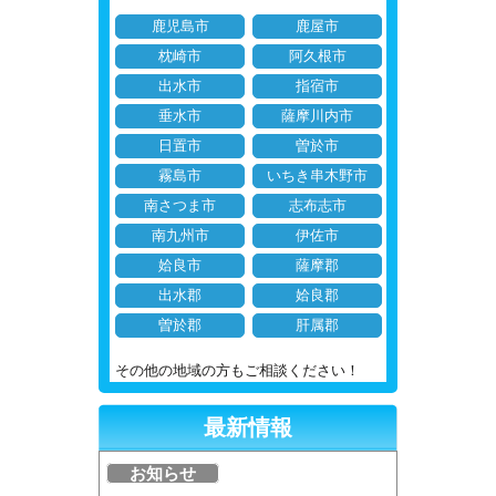
鹿児島市
鹿屋市
枕崎市
阿久根市
出水市
指宿市
垂水市
薩摩川内市
日置市
曽於市
霧島市
いちき串木野市
南さつま市
志布志市
南九州市
伊佐市
姶良市
薩摩郡
出水郡
姶良郡
曽於郡
肝属郡
その他の地域の方もご相談ください！
最新情報
お知らせ