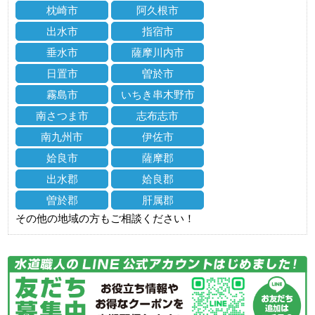
枕崎市
阿久根市
出水市
指宿市
垂水市
薩摩川内市
日置市
曽於市
霧島市
いちき串木野市
南さつま市
志布志市
南九州市
伊佐市
姶良市
薩摩郡
出水郡
姶良郡
曽於郡
肝属郡
その他の地域の方もご相談ください！