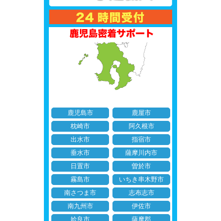
鹿児島市
鹿屋市
枕崎市
阿久根市
出水市
指宿市
垂水市
薩摩川内市
日置市
曽於市
霧島市
いちき串木野市
南さつま市
志布志市
南九州市
伊佐市
姶良市
薩摩郡