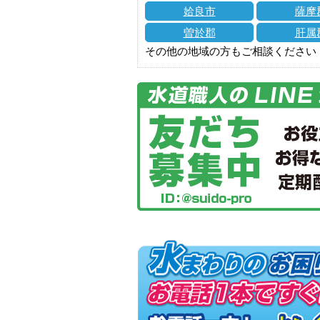
姶良市
薩摩
曽於郡
肝属
その他の地域の方もご相談ください