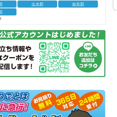
郡
出水郡
姶良郡
郡
！