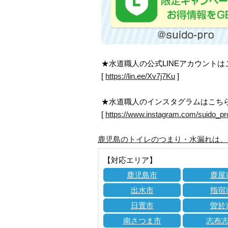
★水道職人の公式LINEアカウント
[
https://lin.ee/Xv7j7Ku
]
★水道職人のインスタグラムはこち
[
https://www.instagram.com/suido_pr
鹿児島のトイレのつまり・水漏れは、
【対応エリア】
鹿児島市
鹿屋
出水市
指宿
日置市
曽於
南さつま市
志布