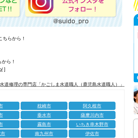
はこちらから！
らから！
o/
]
水道修理の専門店「かごしま水道職人（鹿児島水道職人）」
市
枕崎市
阿久根市
市
垂水市
薩摩川内市
市
霧島市
いちき串木野市
志市
南九州市
伊佐市