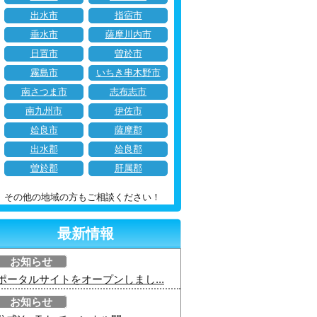
出水市
指宿市
垂水市
薩摩川内市
日置市
曽於市
霧島市
いちき串木野市
南さつま市
志布志市
南九州市
伊佐市
姶良市
薩摩郡
出水郡
姶良郡
曽於郡
肝属郡
その他の地域の方もご相談ください！
最新情報
お知らせ
ポータルサイトをオープンしまし...
お知らせ