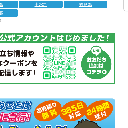
郡
出水郡
姶良郡
郡
！