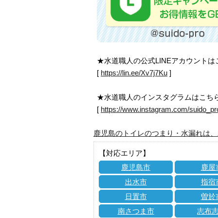
★水道職人の公式LINEアカウント
[
https://lin.ee/Xv7j7Ku
]
★水道職人のインスタグラムはこち
[
https://www.instagram.com/suido_pr
鹿児島のトイレのつまり・水漏れは、
【対応エリア】
鹿児島市
鹿屋
出水市
指宿
日置市
曽於
南さつま市
志布