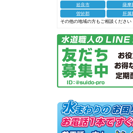
姶良市
薩摩
曽於郡
肝属
その他の地域の方もご相談ください