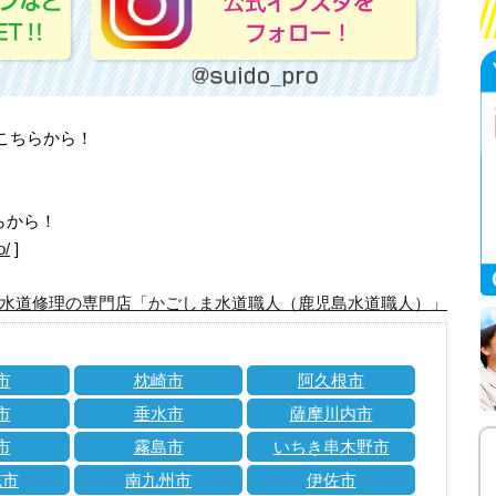
はこちらから！
らから！
o/
]
水道修理の専門店「かごしま水道職人（鹿児島水道職人）」
市
枕崎市
阿久根市
市
垂水市
薩摩川内市
市
霧島市
いちき串木野市
志市
南九州市
伊佐市