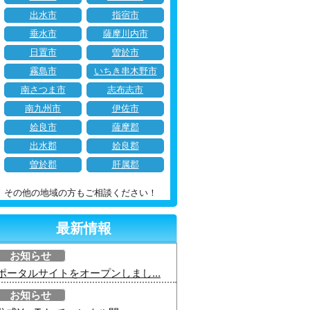
出水市
指宿市
垂水市
薩摩川内市
日置市
曽於市
霧島市
いちき串木野市
南さつま市
志布志市
南九州市
伊佐市
姶良市
薩摩郡
出水郡
姶良郡
曽於郡
肝属郡
その他の地域の方もご相談ください！
最新情報
お知らせ
ポータルサイトをオープンしまし...
お知らせ