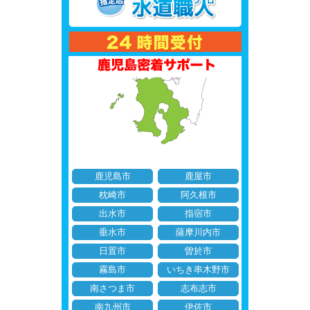
鹿児島市
鹿屋市
枕崎市
阿久根市
出水市
指宿市
垂水市
薩摩川内市
日置市
曽於市
霧島市
いちき串木野市
南さつま市
志布志市
南九州市
伊佐市