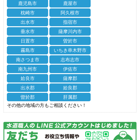
鹿児島市
鹿屋市
枕崎市
阿久根市
出水市
指宿市
垂水市
薩摩川内市
日置市
曽於市
霧島市
いちき串木野市
南さつま市
志布志市
南九州市
伊佐市
姶良市
薩摩郡
出水郡
姶良郡
曽於郡
肝属郡
その他の地域の方もご相談ください！