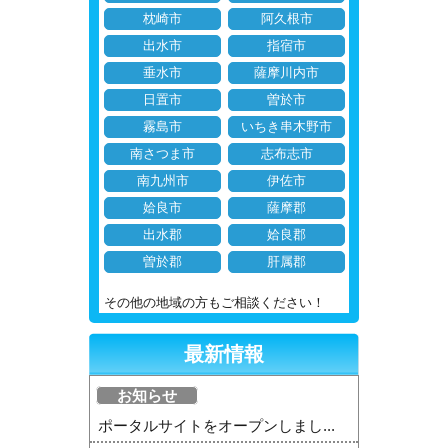
枕崎市
阿久根市
出水市
指宿市
垂水市
薩摩川内市
日置市
曽於市
霧島市
いちき串木野市
南さつま市
志布志市
南九州市
伊佐市
姶良市
薩摩郡
出水郡
姶良郡
曽於郡
肝属郡
その他の地域の方もご相談ください！
最新情報
お知らせ
ポータルサイトをオープンしまし...