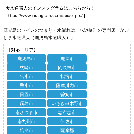
★水道職人のインスタグラムはこちらから！
[
https://www.instagram.com/suido_pro/
]
鹿児島のトイレのつまり・水漏れは、水道修理の専門店「かご
しま水道職人（鹿児島水道職人）」
【対応エリア】
鹿児島市
鹿屋市
枕崎市
阿久根市
出水市
指宿市
垂水市
薩摩川内市
日置市
曽於市
霧島市
いちき串木野市
南さつま市
志布志市
南九州市
伊佐市
姶良市
薩摩郡