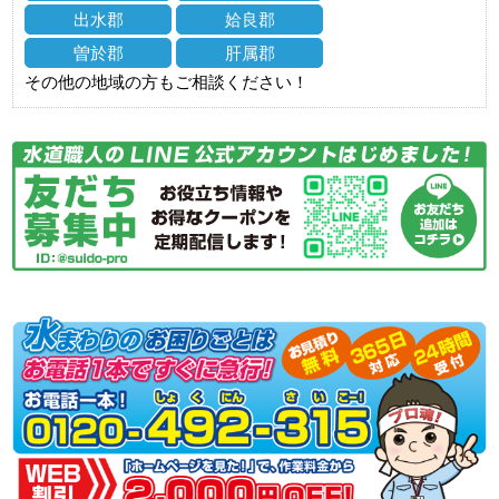
出水郡
姶良郡
曽於郡
肝属郡
その他の地域の方もご相談ください！