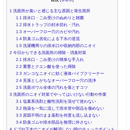
1
洗面所が臭いと感じる主な原因と発生箇所
1.1
排水口・ごみ受けのぬめりと雑菌
1.2
排水トラップの封水切れ・汚れ
1.3
オーバーフロー穴のカビや汚れ
1.4
防臭ゴム劣化による下水の逆流
1.5
洗濯機周りの排水口や収納内部のニオイ
2
今日からできる洗面所の掃除・消臭対策
2.1
排水口・ごみ受けの簡単な手入れ
2.2
重曹とクエン酸を使った掃除
2.3
ガンコなニオイに効く液体パイプクリーナー
2.4
見落としがちなオーバーフロー穴の洗浄
2.5
洗面ボウル全体の汚れを落とすコツ
3
洗面所のニオイ対策でやってはいけない行動や作業
3.1
塩素系洗剤と酸性洗剤を混ぜて使わない
3.2
熱湯を一気に流して排水管や部品を傷めない
3.3
原因不明のまま薬剤を何度も流し込まない
3.4
防臭ゴムや排水部品を無理に外さない
4
ドブや下水のニオイが解消しない時のチェックポイント