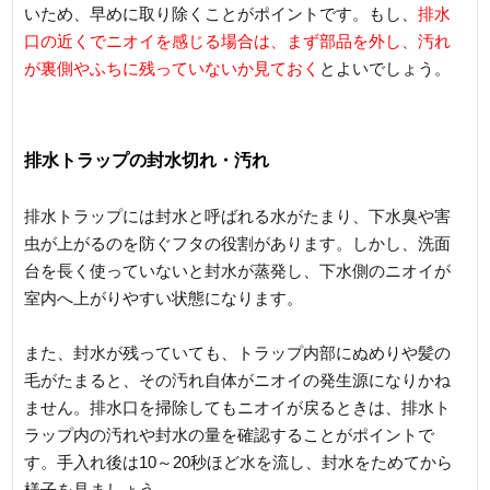
いため、早めに取り除くことがポイントです。もし、
排水
口の近くでニオイを感じる場合は、まず部品を外し、汚れ
が裏側やふちに残っていないか見ておく
とよいでしょう。
排水トラップの封水切れ・汚れ
排水トラップには封水と呼ばれる水がたまり、下水臭や害
虫が上がるのを防ぐフタの役割があります。しかし、洗面
台を長く使っていないと封水が蒸発し、下水側のニオイが
室内へ上がりやすい状態になります。
また、封水が残っていても、トラップ内部にぬめりや髪の
毛がたまると、その汚れ自体がニオイの発生源になりかね
ません。排水口を掃除してもニオイが戻るときは、排水ト
ラップ内の汚れや封水の量を確認することがポイントで
す。手入れ後は10～20秒ほど水を流し、封水をためてから
様子を見ましょう。