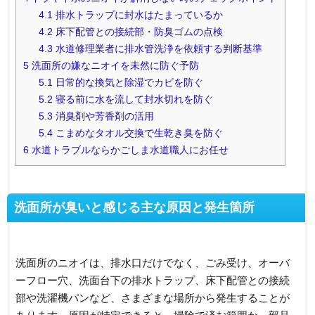
4.1
排水トラップに封水はたまっているか
4.2
床下配管との接続部・防臭ゴムの点検
4.3
水道修理業者に排水管洗浄を依頼する判断基準
5
洗面所の嫌なニオイを未然に防ぐ予防
5.1
日常的な換気と除湿でカビを防ぐ
5.2
寝る前に水を流して封水切れを防ぐ
5.3
消臭剤や芳香剤の活用
5.4
こまめなタオル交換で生乾き臭を防ぐ
6
水道トラブルならかごしま水道職人にお任せ
洗面所が臭いと感じる主な原因と発生箇所
洗面所のニオイは、排水口だけでなく、ごみ受け、オーバ
ーフロー穴、洗面台下の排水トラップ、床下配管との接続
部や洗濯機パンなど、さまざまな場所から発生することが