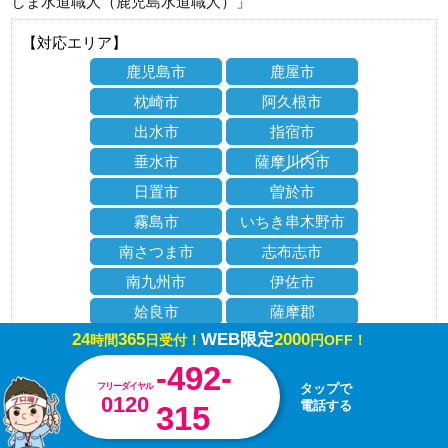
しま水道職人（鹿児島水道職人）」
【対応エリア】
鹿児島市
鹿屋市
枕崎市
阿久根市
出水市
指宿市
垂水市
薩摩川内市
日置市
曽於市
霧島市
いちき串木野市
南さつま市
志布志市
南九州市
伊佐市
姶良市
薩摩郡
24
365
WEB限定
2000
時間
日受付！
円OFF！
出水郡
姶良郡
-492-
曽於郡
肝属郡
フリーダイヤル
タップで
0120
電話する
315
その他の地域の方もご相談ください！