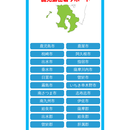
鹿児島市
鹿屋市
枕崎市
阿久根市
出水市
指宿市
垂水市
薩摩川内市
日置市
曽於市
霧島市
いちき串木野市
南さつま市
志布志市
南九州市
伊佐市
姶良市
薩摩郡
出水郡
姶良郡
曽於郡
肝属郡