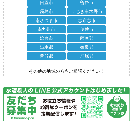
日置市
曽於市
霧島市
いちき串木野市
南さつま市
志布志市
南九州市
伊佐市
姶良市
薩摩郡
出水郡
姶良郡
曽於郡
肝属郡
その他の地域の方もご相談ください！