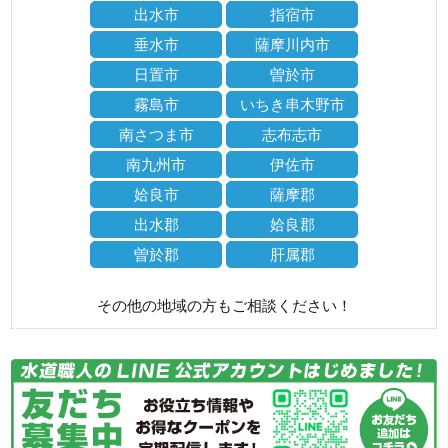
出水市
指宿市
垂水市
薩摩川内市
日置市
曽於市
霧島市
いちき串木野市
南さつま市
志布志市
南九州市
伊佐市
姶良市
薩摩郡
出水郡
姶良郡
曽於郡
肝属郡
その他の地域の方もご相談ください！