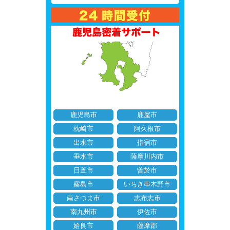
鹿児島市
鹿屋市
枕崎市
阿久根市
出水市
指宿市
垂水市
薩摩川内市
日置市
曽於市
霧島市
いちき串木野市
南さつま市
志布志市
南九州市
伊佐市
姶良市
薩摩郡