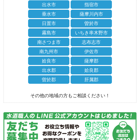
出水市
指宿市
垂水市
薩摩川内市
日置市
曽於市
霧島市
いちき串木野市
南さつま市
志布志市
南九州市
伊佐市
姶良市
薩摩郡
出水郡
姶良郡
曽於郡
肝属郡
その他の地域の方もご相談ください！