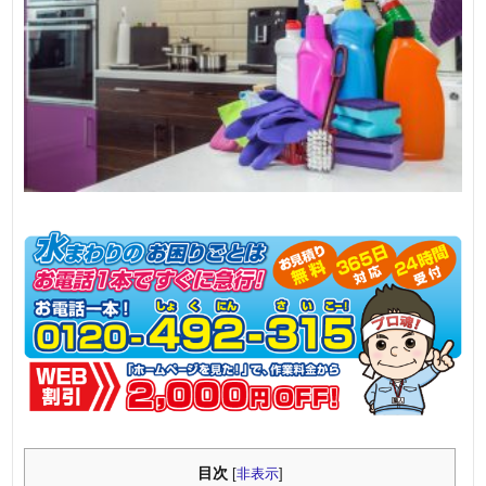
目次
[
非表示
]