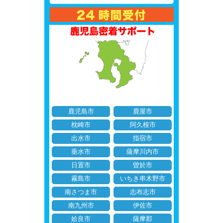
鹿児島市
鹿屋市
枕崎市
阿久根市
出水市
指宿市
垂水市
薩摩川内市
日置市
曽於市
霧島市
いちき串木野市
南さつま市
志布志市
南九州市
伊佐市
姶良市
薩摩郡