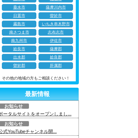
垂水市
薩摩川内市
日置市
曽於市
霧島市
いちき串木野市
南さつま市
志布志市
南九州市
伊佐市
姶良市
薩摩郡
出水郡
姶良郡
曽於郡
肝属郡
その他の地域の方もご相談ください！
最新情報
お知らせ
ポータルサイトをオープンしまし...
お知らせ
公式YouTubeチャンネル開...