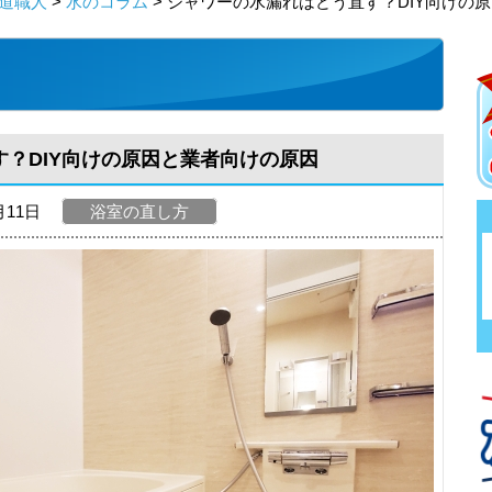
道職人
>
水のコラム
> シャワーの水漏れはどう直す？DIY向けの
？DIY向けの原因と業者向けの原因
月11日
浴室の直し方