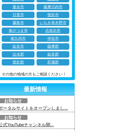
垂水市
薩摩川内市
日置市
曽於市
霧島市
いちき串木野市
南さつま市
志布志市
南九州市
伊佐市
姶良市
薩摩郡
出水郡
姶良郡
曽於郡
肝属郡
その他の地域の方もご相談ください！
最新情報
お知らせ
ポータルサイトをオープンしまし...
お知らせ
公式YouTubeチャンネル開...