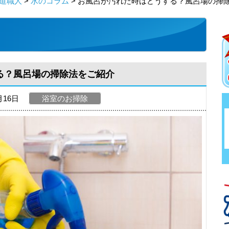
道職人
>
水のコラム
> お風呂が汚れた時はどうする？風呂場の掃
る？風呂場の掃除法をご紹介
月16日
浴室のお掃除