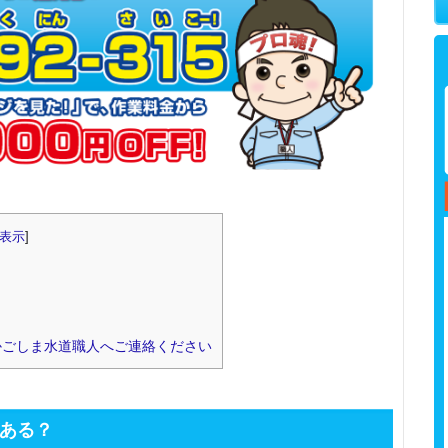
表示
]
？
かごしま水道職人へご連絡ください
ある？