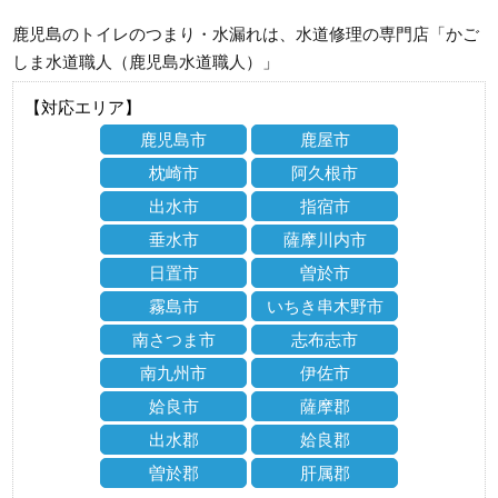
鹿児島のトイレのつまり・水漏れは、水道修理の専門店「かご
しま水道職人（鹿児島水道職人）」
【対応エリア】
鹿児島市
鹿屋市
枕崎市
阿久根市
出水市
指宿市
垂水市
薩摩川内市
日置市
曽於市
霧島市
いちき串木野市
南さつま市
志布志市
南九州市
伊佐市
姶良市
薩摩郡
出水郡
姶良郡
曽於郡
肝属郡