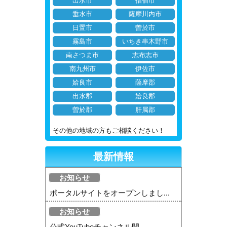
出水市
指宿市
垂水市
薩摩川内市
日置市
曽於市
霧島市
いちき串木野市
南さつま市
志布志市
南九州市
伊佐市
姶良市
薩摩郡
出水郡
姶良郡
曽於郡
肝属郡
その他の地域の方もご相談ください！
最新情報
お知らせ
ポータルサイトをオープンしまし...
お知らせ
公式YouTubeチャンネル開...