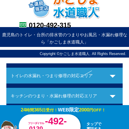
0120-492-315
鹿児島のトイレ・台所の排水管のつまりやお風呂・水漏れ修理な
ら「かごしま水道職人」
Copyright ©かごしま水道職人. All Rights Reserved.
トイレの水漏れ・つまり修理の対応エリア
キッチンのつまり・水漏れ修理の対応エリア
24
365
WEB限定
2000
時間
日受付！
円OFF！
お風呂の水漏れ・つまり修理の対応エリア
-492-
フリーダイヤル
タップで
0120
電話する