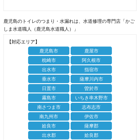
鹿児島のトイレのつまり・水漏れは、水道修理の専門店「かご
しま水道職人（鹿児島水道職人）」
【対応エリア】
鹿児島市
鹿屋市
枕崎市
阿久根市
出水市
指宿市
垂水市
薩摩川内市
日置市
曽於市
霧島市
いちき串木野市
南さつま市
志布志市
南九州市
伊佐市
姶良市
薩摩郡
出水郡
姶良郡