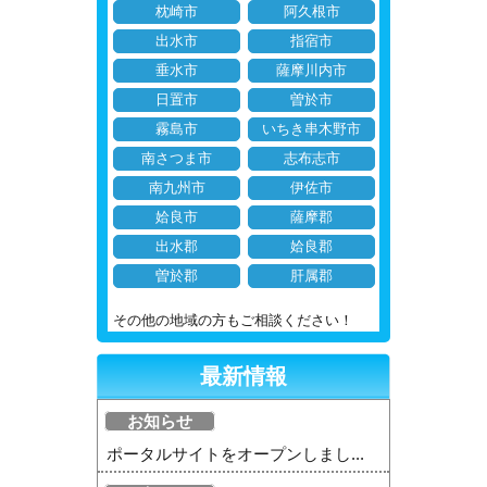
枕崎市
阿久根市
出水市
指宿市
垂水市
薩摩川内市
日置市
曽於市
霧島市
いちき串木野市
南さつま市
志布志市
南九州市
伊佐市
姶良市
薩摩郡
出水郡
姶良郡
曽於郡
肝属郡
その他の地域の方もご相談ください！
最新情報
お知らせ
ポータルサイトをオープンしまし...