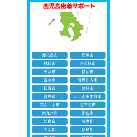
鹿児島市
鹿屋市
枕崎市
阿久根市
出水市
指宿市
垂水市
薩摩川内市
日置市
曽於市
霧島市
いちき串木野市
南さつま市
志布志市
南九州市
伊佐市
姶良市
薩摩郡
出水郡
姶良郡