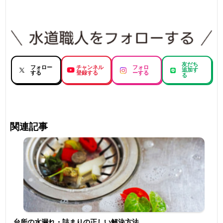
友だち
フォロー
チャンネル
フォロ
追加す
する
登録する
ーする
る
関連記事
台所の水漏れ・詰まりの正しい解決方法