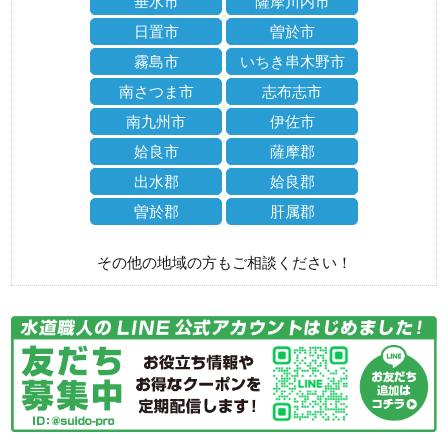
垂水市
薩摩川内市
日置市
曽於市
霧島市
いちき串木野市
南さつま市
志布志市
南九州市
伊佐市
姶良市
薩摩郡
出水郡
姶良郡
曽於郡
肝属郡
その他の地域の方もご相談ください！