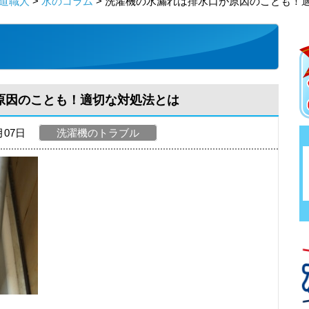
道職人
>
水のコラム
> 洗濯機の水漏れは排水口が原因のことも！
原因のことも！適切な対処法とは
月07日
洗濯機のトラブル