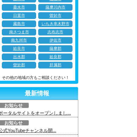
垂水市
薩摩川内市
日置市
曽於市
霧島市
いちき串木野市
南さつま市
志布志市
南九州市
伊佐市
姶良市
薩摩郡
出水郡
姶良郡
曽於郡
肝属郡
その他の地域の方もご相談ください！
最新情報
お知らせ
ポータルサイトをオープンしまし...
お知らせ
公式YouTubeチャンネル開...