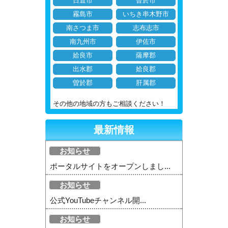
日置市
曽於市
霧島市
いちき串木野市
南さつま市
志布志市
南九州市
伊佐市
姶良市
薩摩郡
出水郡
姶良郡
曽於郡
肝属郡
その他の地域の方もご相談ください！
最新情報
お知らせ
ポータルサイトをオープンしまし...
お知らせ
公式YouTubeチャンネル開...
お知らせ