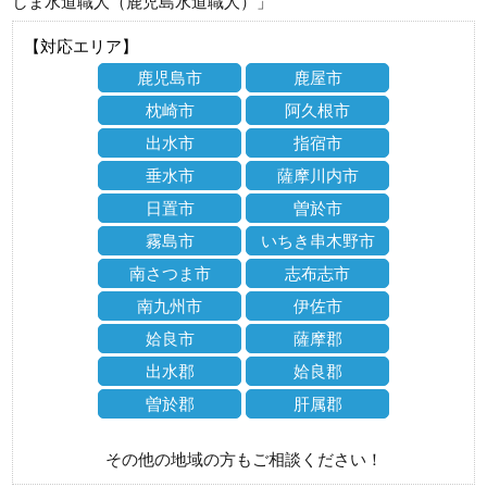
しま水道職人（鹿児島水道職人）」
【対応エリア】
鹿児島市
鹿屋市
枕崎市
阿久根市
出水市
指宿市
垂水市
薩摩川内市
日置市
曽於市
霧島市
いちき串木野市
南さつま市
志布志市
南九州市
伊佐市
姶良市
薩摩郡
出水郡
姶良郡
曽於郡
肝属郡
その他の地域の方もご相談ください！