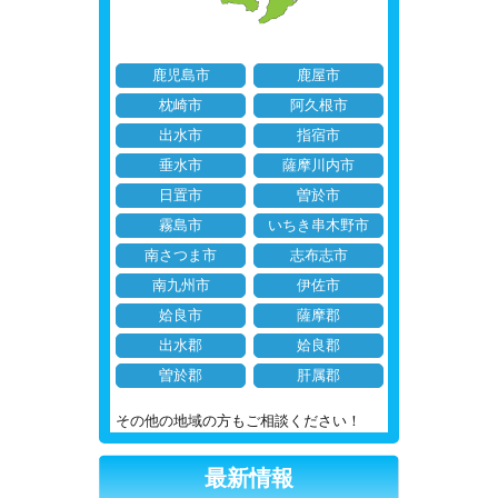
鹿児島市
鹿屋市
枕崎市
阿久根市
出水市
指宿市
垂水市
薩摩川内市
日置市
曽於市
霧島市
いちき串木野市
南さつま市
志布志市
南九州市
伊佐市
姶良市
薩摩郡
出水郡
姶良郡
曽於郡
肝属郡
その他の地域の方もご相談ください！
最新情報