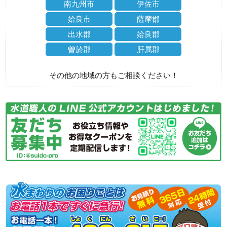
南九州市
伊佐市
姶良市
薩摩郡
出水郡
姶良郡
曽於郡
肝属郡
その他の地域の方もご相談ください！