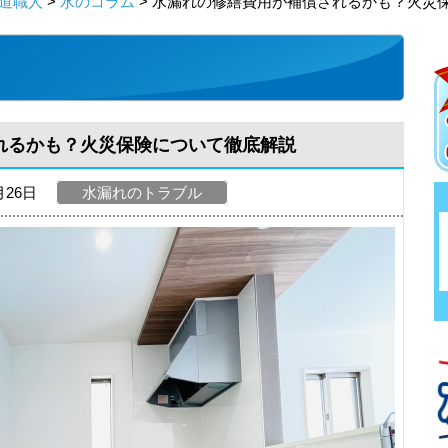
道職人
>
水のコラム
> 水漏れの修繕費用が補償されるかも？火災
れるかも？火災保険について徹底解説
月26日
水漏れのトラブル