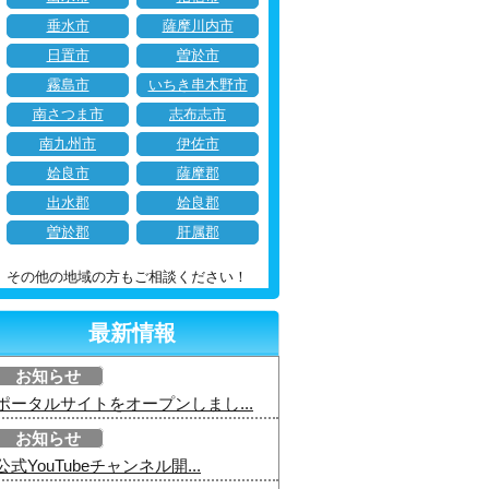
垂水市
薩摩川内市
日置市
曽於市
霧島市
いちき串木野市
南さつま市
志布志市
南九州市
伊佐市
姶良市
薩摩郡
出水郡
姶良郡
曽於郡
肝属郡
その他の地域の方もご相談ください！
最新情報
お知らせ
ポータルサイトをオープンしまし...
お知らせ
公式YouTubeチャンネル開...