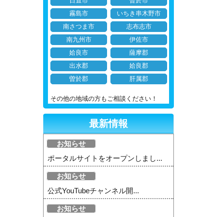
日置市
曽於市
霧島市
いちき串木野市
南さつま市
志布志市
南九州市
伊佐市
姶良市
薩摩郡
出水郡
姶良郡
曽於郡
肝属郡
その他の地域の方もご相談ください！
最新情報
お知らせ
ポータルサイトをオープンしまし...
お知らせ
公式YouTubeチャンネル開...
お知らせ