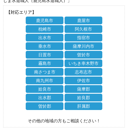
しま水道職人（鹿児島水道職人）」
【対応エリア】
鹿児島市
鹿屋市
枕崎市
阿久根市
出水市
指宿市
垂水市
薩摩川内市
日置市
曽於市
霧島市
いちき串木野市
南さつま市
志布志市
南九州市
伊佐市
姶良市
薩摩郡
出水郡
姶良郡
曽於郡
肝属郡
その他の地域の方もご相談ください！