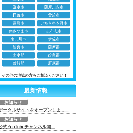
垂水市
薩摩川内市
日置市
曽於市
霧島市
いちき串木野市
南さつま市
志布志市
南九州市
伊佐市
姶良市
薩摩郡
出水郡
姶良郡
曽於郡
肝属郡
その他の地域の方もご相談ください！
最新情報
お知らせ
ポータルサイトをオープンしまし...
お知らせ
公式YouTubeチャンネル開...