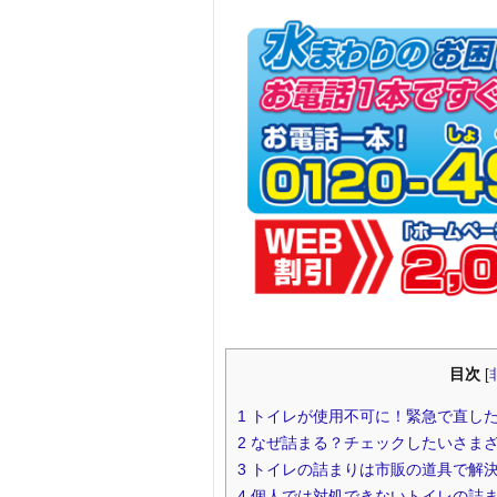
目次
[
1
トイレが使用不可に！緊急で直し
2
なぜ詰まる？チェックしたいさま
3
トイレの詰まりは市販の道具で解
4
個人では対処できないトイレの詰