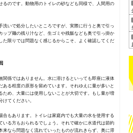
せるのです。動物用のトイレの砂なども同様で、人間用の
手洗いで処分したいところですが、実際に行うと奥で引っ
カップ麺の残り汁など、生ゴミや残飯なども奥で引っ掛か
した限りでは問題なく感じるからこそ、よく確認してくだ
因
無関係ではありません。水に溶けるといっても即座に液体
だある程度の原形を留めています。それゆえに量が多いと
るため、大量には使用しないことが大切です。もし量が増
分けてください。
場合もあります。トイレは家庭内でも大量の水を使用する
ている方もおられるでしょう。それで確かに水道代は節約
本来なら問題なく流れていったものが流れきらず、奥に滞