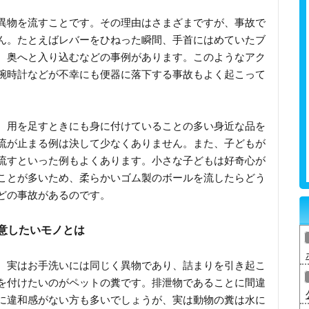
異物を流すことです。その理由はさまざまですが、事故で
ん。たとえばレバーをひねった瞬間、手首にはめていたブ
、奥へと入り込むなどの事例があります。このようなアク
腕時計などが不幸にも便器に落下する事故もよく起こって
、用を足すときにも身に付けていることの多い身近な品を
流が止まる例は決して少なくありません。また、子どもが
流すといった例もよくあります。小さな子どもは好奇心が
ことが多いため、柔らかいゴム製のボールを流したらどう
どの事故があるのです。
意したいモノとは
、実はお手洗いには同じく異物であり、詰まりを引き起こ
を付けたいのがペットの糞です。排泄物であることに間違
に違和感がない方も多いでしょうが、実は動物の糞は水に